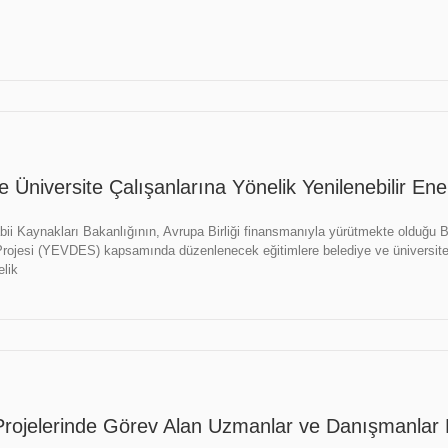
 Üniversite Çalışanlarına Yönelik Yenilenebilir Enerj
bii Kaynakları Bakanlığının, Avrupa Birliği finansmanıyla yürütmekte olduğu Bele
rojesi (YEVDES) kapsamında düzenlenecek eğitimlere belediye ve üniversit
elik
ojelerinde Görev Alan Uzmanlar ve Danışmanlar B