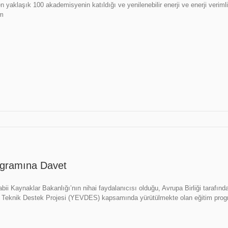
en yaklaşık 100 akademisyenin katıldığı ve yenilenebilir enerji ve enerji verimli
am
ogramına Davet
abii Kaynaklar Bakanlığı’nın nihai faydalanıcısı olduğu, Avrupa Birliği tarafında
iği Teknik Destek Projesi (YEVDES) kapsamında yürütülmekte olan eğitim prog