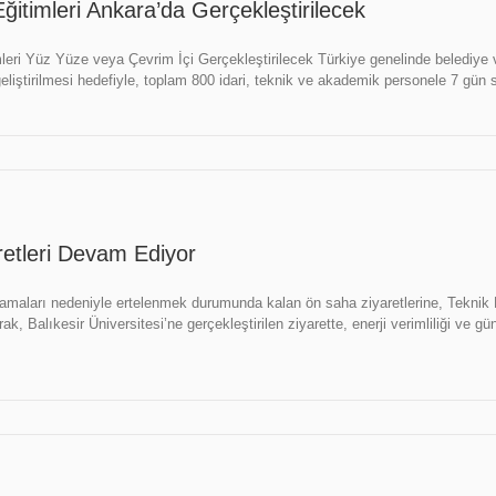
timleri Ankara’da Gerçekleştirilecek
i Yüz Yüze veya Çevrim İçi Gerçekleştirilecek Türkiye genelinde belediye ve üni
geliştirilmesi hedefiyle, toplam 800 idari, teknik ve akademik personele 7 gün sü
retleri Devam Ediyor
amaları nedeniyle ertelenmek durumunda kalan ön saha ziyaretlerine, Teknik
arak, Balıkesir Üniversitesi’ne gerçekleştirilen ziyarette, enerji verimliliği ve 