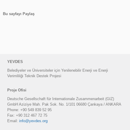
Bu sayfayı Paylaş
facebook
twitter
whatsapp
E-
posta
YEVDES
Belediyeler ve Üniversiteler için Yenilenebilir Enerji ve Enerji
Verimliliği Teknik Destek Projesi
Proje Ofisi
Deutsche Gesellschaft für Internationale Zusammenarbeit (GIZ)
GmbH Aziziye Mah. Pak Sok. No. 1/101 06680 Çankaya / ANKARA
Phone: +90 549 839 52 95
Fax: +90 312 467 72 75
Email:
info@yevdes.org