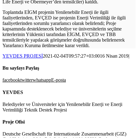
Life Enerji ve Obermeyer’den temsilciler) katıldı.
Toplantıda EİGM projenin Yenilenebilir Enerji ile ilgili
faaliyetlerinden, EVÇED ise projenin Enerji Verimliliği ile ilgili
faaliyetlerinden sorumlu yararlanıcı olarak belirlendi; Proje
kapsamında desteklenecek belediye ve üniversitelerin seçilme
kriterlerinin Yüklenici tarafından EİGM, EVÇED ve TBB
temsilcileriyle yapılacak görüşmeler doğrultusunda belirlenerek
Yararlanıcı Kuruma iletilmesine karar verildi.
YEVDES PROJESİ
2021-02-04T09:57:27+03:00
16 Nisan 2019
|
Bu sayfayı Paylaş
facebook
twitter
whatsapp
E-posta
YEVDES
Belediyeler ve Üniversiteler için Yenilenebilir Enerji ve Enerji
Verimliliği Teknik Destek Projesi
Proje Ofisi
Deutsche Gesellschaft für Internationale Zusammenarbeit (GIZ)