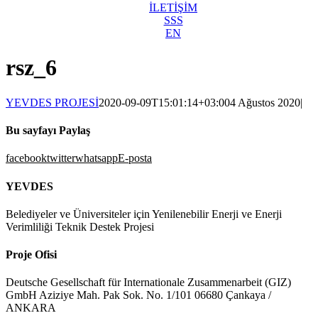
İLETİŞİM
SSS
EN
rsz_6
YEVDES PROJESİ
2020-09-09T15:01:14+03:00
4 Ağustos 2020
|
Bu sayfayı Paylaş
facebook
twitter
whatsapp
E-posta
YEVDES
Belediyeler ve Üniversiteler için Yenilenebilir Enerji ve Enerji
Verimliliği Teknik Destek Projesi
Proje Ofisi
Deutsche Gesellschaft für Internationale Zusammenarbeit (GIZ)
GmbH Aziziye Mah. Pak Sok. No. 1/101 06680 Çankaya /
ANKARA