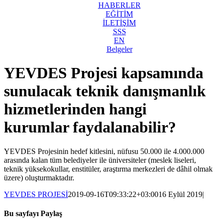
HABERLER
EĞİTİM
İLETİŞİM
SSS
EN
Belgeler
YEVDES Projesi kapsamında
sunulacak teknik danışmanlık
hizmetlerinden hangi
kurumlar faydalanabilir?
YEVDES Projesinin hedef kitlesini, nüfusu 50.000 ile 4.000.000
arasında kalan tüm belediyeler ile üniversiteler (meslek liseleri,
teknik yüksekokullar, enstitüler, araştırma merkezleri de dâhil olmak
üzere) oluşturmaktadır.
YEVDES PROJESİ
2019-09-16T09:33:22+03:00
16 Eylül 2019
|
Bu sayfayı Paylaş